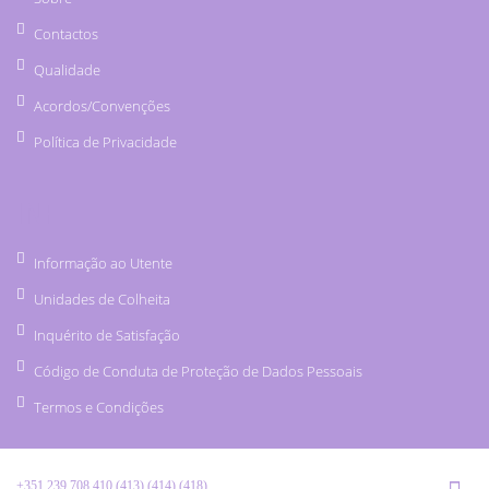
Contactos
Qualidade
Acordos/Convenções
Política de Privacidade
INF
Informação ao Utente
Unidades de Colheita
Inquérito de Satisfação
Código de Conduta de Proteção de Dados Pessoais
Termos e Condições
+351 239 708 410 (413) (414) (418)