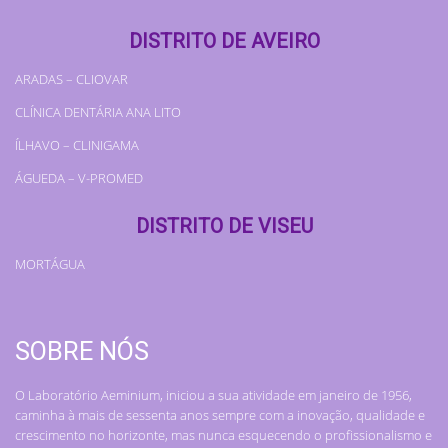
DISTRITO DE AVEIRO
ARADAS – CLIOVAR
CLÍNICA DENTÁRIA ANA LITO
ÍLHAVO – CLINIGAMA
ÁGUEDA – V-PROMED
DISTRITO DE VISEU
MORTÁGUA
SOBRE NÓS
O Laboratório Aeminium, iniciou a sua atividade em janeiro de 1956,
caminha à mais de sessenta anos sempre com a inovação, qualidade e
crescimento no horizonte, mas nunca esquecendo o profissionalismo e