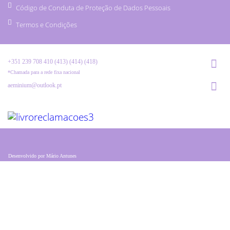
Código de Conduta de Proteção de Dados Pessoais
Termos e Condições
+351 239 708 410 (413) (414) (418)
*Chamada para a rede fixa nacional
aeminium@outlook.pt
Desenvolvido por
Mário Antunes