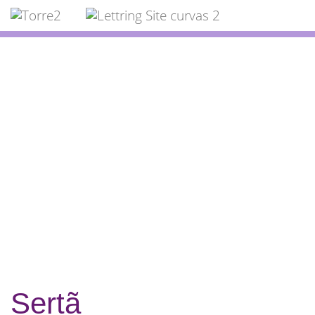
inicio
Contactos
Sobre
Valências
Qualidade
Unidades de Colheita
Domicílios
Sertã